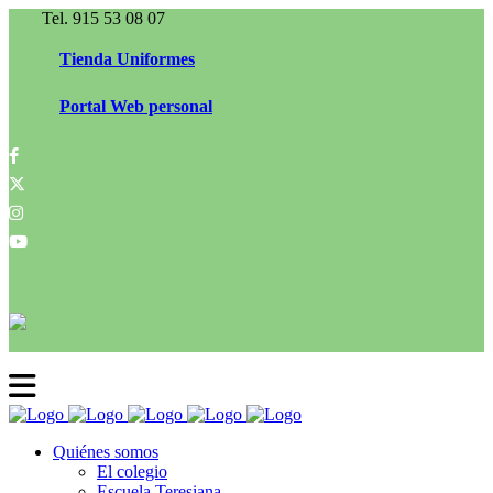
Tel. 915 53 08 07
Tienda Uniformes
Portal Web personal
Quiénes somos
El colegio
Escuela Teresiana