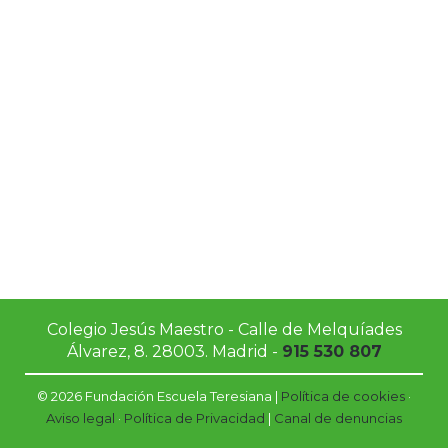
Entusiasta
Cercano
Empático
Colegio Jesús Maestro - Calle de Melquíades
Álvarez, 8. 28003. Madrid -
915 530 807
© 2026 Fundación Escuela Teresiana |
Política de cookies
·
Aviso legal
·
Política de Privacidad
|
Canal de denuncias